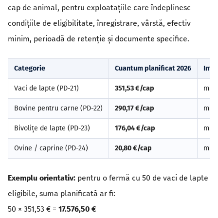
cap de animal, pentru exploatațiile care îndeplinesc
condițiile de eligibilitate, înregistrare, vârstă, efectiv
minim, perioadă de retenție și documente specifice.
Categorie
Cuantum planificat 2026
Inte
Vaci de lapte (PD-21)
351,53 €/cap
min.
Bovine pentru carne (PD-22)
290,17 €/cap
min.
Bivolițe de lapte (PD-23)
176,04 €/cap
min.
Ovine / caprine (PD-24)
20,80 €/cap
min.
Exemplu orientativ:
pentru o fermă cu 50 de vaci de lapte
eligibile, suma planificată ar fi:
50 × 351,53 € =
17.576,50 €