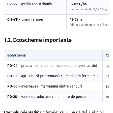
CRISS
– sprijin redistributiv
52,82 €/ha
minim planificat: 47,54 €/ha; max
CIS-YF
– tineri fermieri
49 €/ha
minim planificat: 44,10 €/ha; max
1.2. Ecoscheme importante
Ecoschemă
Cuan
PD-04
– practici benefice pentru mediu pe teren arabil
apr
PD-05
– agricultură prietenoasă cu mediul în ferme mici
apr
PD-06
– înierbarea intervalului dintre rânduri
apr
PD-28
– zone neproductive / elemente de peisaj
min
Exemplu orientativ:
un fermier cu 30 ha de grâu, eligibil